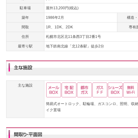
駐車場
屋外13,200円(税込)
築年
1986年2月
構造・
間取
1R、1DK、2DK
専有
住所
札幌市北区北11条西3丁目2番1号
最寄り駅
地下鉄南北線「北12条駅」徒歩2分
主な施設
簡易式オートロック、駐輪場、ガスコンロ、照明、収納、
イク置場