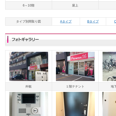
6～10階
屋上
タイプ別間取り図
Aタイプ
Bタイプ
外観
１階テナント
地