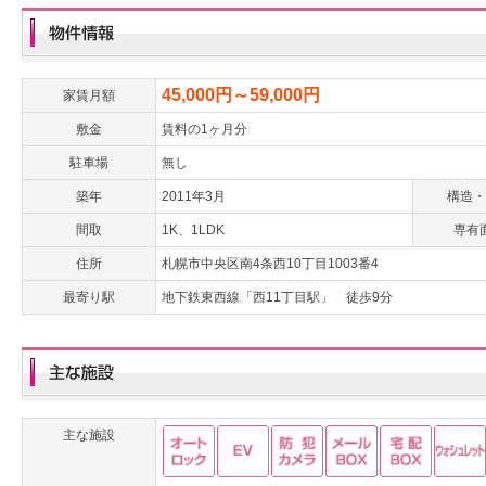
45,000円～59,000円
家賃月額
敷金
賃料の1ヶ月分
駐車場
無し
築年
2011年3月
構造・
間取
1K、1LDK
専有
住所
札幌市中央区南4条西10丁目1003番4
最寄り駅
地下鉄東西線「西11丁目駅」 徒歩9分
主な施設