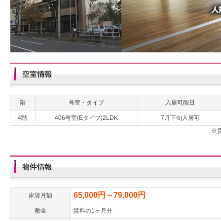
階
号室・タイプ
入居可能日
4階
406号室(Eタイプ)2LDK
7月下旬入居可
※
65,000円～79,000円
家賃月額
敷金
賃料の1ヶ月分