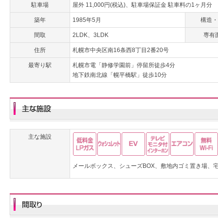
駐車場
屋外 11,000円(税込)、駐車場保証金 駐車料の1ヶ月分
築年
1985年5月
構造・
間取
2LDK、3LDK
専有
住所
札幌市中央区南16条西8丁目2番20号
最寄り駅
札幌市電「静修学園前」停留所徒歩4分
地下鉄南北線「幌平橋駅」徒歩10分
主な施設
メールボックス、シューズBOX、敷地内ゴミ置き場、宅