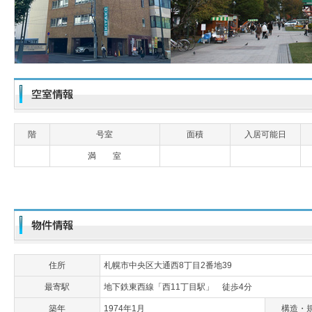
階
号室
面積
入居可能日
満 室
住所
札幌市中央区大通西8丁目2番地39
最寄駅
地下鉄東西線「西11丁目駅」 徒歩4分
築年
1974年1月
構造・