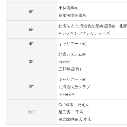
小林商事㈱
6F
高橋法律事務所
社団法人 北海道食品産業協議会 北
5F
㈱シノケンファシリティーズ
4F
キャリアート㈱
北療システム㈱
3F
海云㈱
三和鋼器(株)
キャリアート㈱
2F
北海道民放クラブ
R-Field㈱
Café&飯 だえん
B1F
麺工房 「千寿」
黒岩咖哩飯店 本店