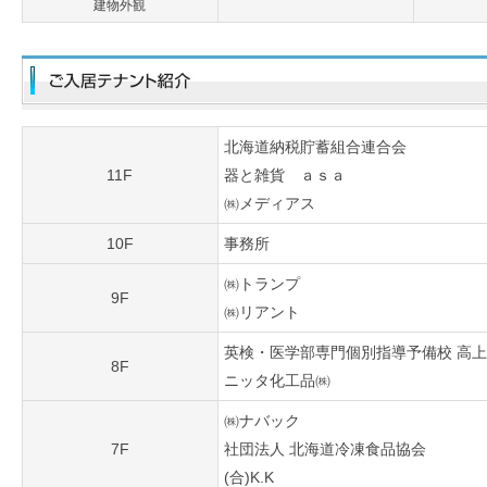
建物外観
北海道納税貯蓄組合連合会
11F
器と雑貨 ａｓａ
㈱メディアス
10F
事務所
㈱トランプ
9F
㈱リアント
英検・医学部専門個別指導予備校 高上
8F
ニッタ化工品㈱
㈱ナバック
7F
社団法人 北海道冷凍食品協会
(合)K.K