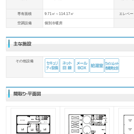
専有面積
9.71㎡～114.17㎡
エレベー
空調設備
個別冷暖房
その他設備